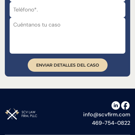
Cómo abres la puerta de tu coche marca la
diferencia para los ciclistas
Las distracciones pueden provocar
colisiones mortales
Los no ciudadanos aún pueden presentar
demandas por lesiones personales ante los
tribunales de Texas
ENVIAR DETALLES DEL CASO
info@scvfirm.com
469-754-0822